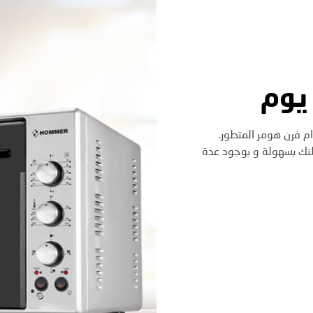
يوم
م فرن هومر المتطور.
ئلتك بسهولة و بوجود عدة