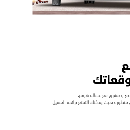
ع
وقعاتك
صع و مشرق مع غسالة هومر.
تطورة بحيث يمكنك التمتع برائحة الغسيل