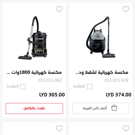
مكنسة كهربائية لشفط ودفع الهواء بسعة 20 لتر و قوة 1800 واط
مكنسة كهربائية 1800وات 21 لتر
011.011.062
011.011.028
المقارنة
المقارنة
LYD 305.00
LYD 374.00
أضف الى العربة
نفدت بالكامل