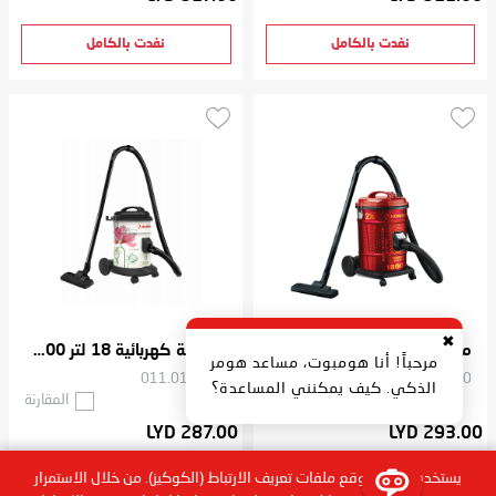
نفدت بالكامل
نفدت بالكامل
✖
مكنسة مع نظام شفط فائق الترشيح بسعة 21 لتر وقوة 1800 واط
مكنسة كهربائية 18 لتر 1800 واط
مرحباً! أنا هومبوت، مساعد هومر
011.011.048
011.011.040
الذكي. كيف يمكنني المساعدة؟
المقارنة
المقارنة
LYD 287.00
LYD 293.00
يستخدم هذا الموقع ملفات تعريف الارتباط (الكوكيز). من خلال الاستمرار
نفدت بالكامل
نفدت بالكامل