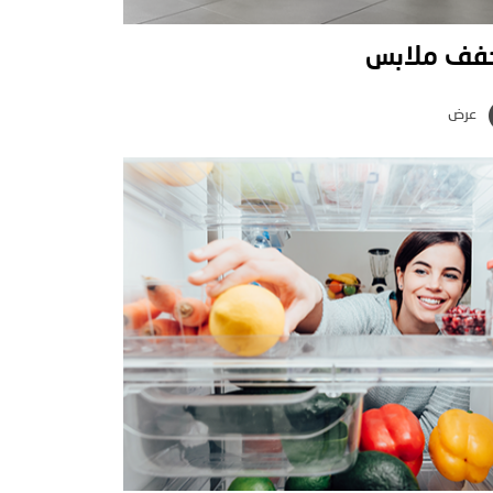
فف ملابس
عرض