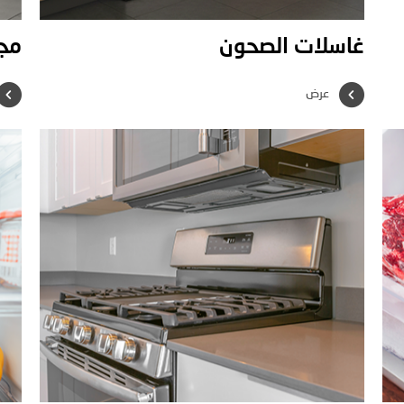
غاسلات الصحون
مج
عرض