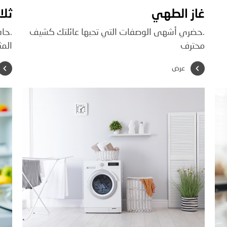
غاز الطهي
ثلا
.حضري أشهى الوصفات التي تحبها عائلتك كشيف
.حا
محترف
المث
عرض