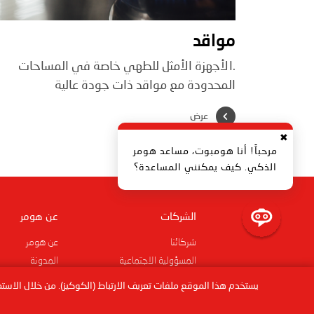
مواقد
.الأجهزة الأمثل للطهي خاصة في المساحات
المحدودة مع مواقد ذات جودة عالية
عرض
✖
مرحباً! أنا هومبوت، مساعد هومر
الذكي. كيف يمكنني المساعدة؟
الشركات
عن هومر
شركائنا
عن هومر
المسؤولية الاجتماعية
المدونة
يستخدم هذا الموقع ملفات تعريف الارتباط (الكوكيز). من خلال الاست