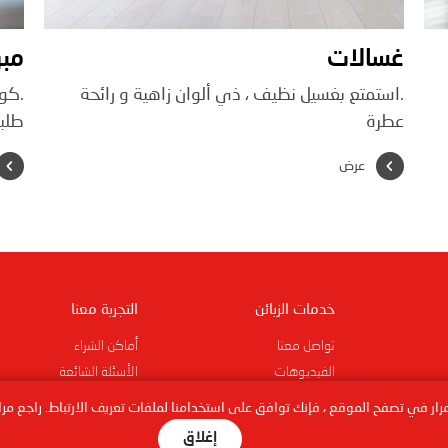
غسالات
مبر
.استمتع بغسيل نظيف ، ذي ألوان زاهية و رائحة
.كوب
عطرة
طلب
عرض
خدمات الزبائن
التجربة معنا
تواصل معنا
أماكن الشراء
الفيديوهات
الأسئلة الشائعة
مرار في تصفح الموقع ، فإنك توافق على استخدامنا لملفات تعريف الارتباط. راجع مر
إغلاق