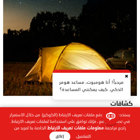
✖
مرحباً! أنا هومبوت، مساعد هومر
الذكي. كيف يمكنني المساعدة؟
كشافات
.صديقك المثالي في الأماكن المفتوحة و المعتمة
يستخدم هذا الموقع ملفات تعريف الارتباط (الكوكيز). من خلال الاستمرار
في تصفح الموقع ، فإنك توافق على استخدامنا لملفات تعريف الارتباط.
راجع مراجعة
معلومات ملفات تعريف الارتباط
الخاصة بنا لمزيد من
عرض
التفاصيل.
إغلاق