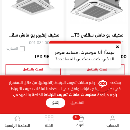
مكيف يو ماتش سقفي 18K T3
مكيف إنفيرتر يو ماتش سقفي 24K T3
001.024.004.004
001.018.004.003
✖
المقارنة
المقارنة
مرحباً! أنا هومبوت، مساعد هومر
LYD 9870.00
LYD 6675.00
الذكي. كيف يمكنني المساعدة؟
نفدت بالكامل
نفدت بالكامل
يستخدم هذا الموقع ملفات تعريف الارتباط (الكوكيز). من خلال الاستمرار
في تصفح الموقع ، فإنك توافق على استخدامنا لملفات تعريف الارتباط.
راجع مراجعة
معلومات ملفات تعريف الارتباط
الخاصة بنا لمزيد من
التفاصيل.
إغلاق
0
العربة
الحساب
الفئة
الصفحة الرئيسية