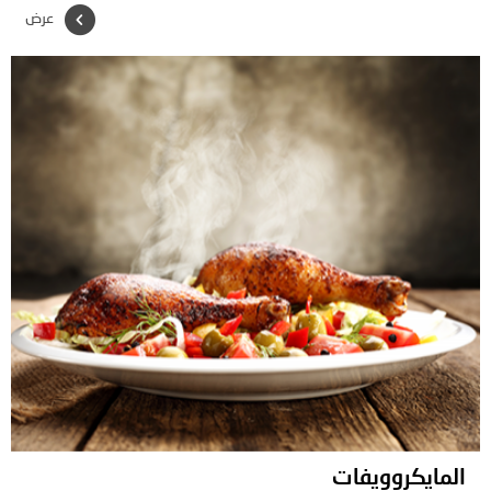
عرض
المايكروويفات